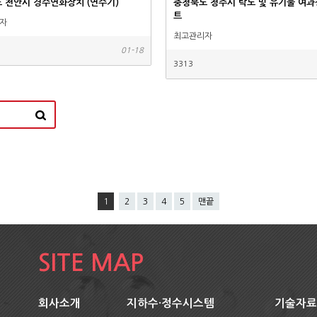
 천안시 경수연화장치 (연수기)
충청북도 청주시 탁도 및 유기물 여과
트
자
최고관리자
01-18
3313
1
2
3
4
5
맨끝
SITE MAP
회사소개
지하수·정수시스템
기술자료