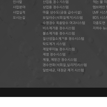
인사말
산업용 정수시스템
먹는 물 
사업분야
상업용 정수시스템
멤브레인 
사업실적
마을 상수도(공동 급수시설)
LMF 시스
오시는길
보일러수(석회질제거)시스템
BDS 시스
수영장수 목용탕수 여과시스템
각종도면
비소제거용 정수시스템
지하수 뉴
불소제거용 정수시스템
질산성질소제거용 정수시스템
탁도제거 시스템
제알루미늄 정수시스템
제염 정수시스템
제철, 제망간 정수시스템
경수연화(석회질,실리카)시스템
일반세균, 대장균 제거 시스템
Copyright ⓒ 2018 PURETECH. All rights Reserved