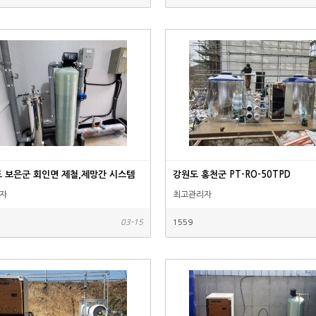
 보은군 회인면 제철,제망간 시스템
강원도 홍천군 PT-RO-50TPD
자
최고관리자
03-15
1559