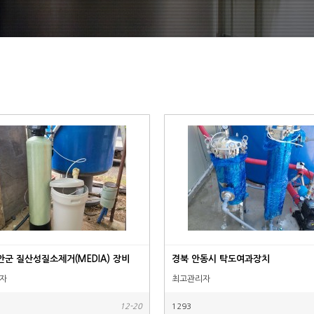
안군 질산성질소제거(MEDIA) 장비
경북 안동시 탁도여과장치
자
최고관리자
12-20
1293