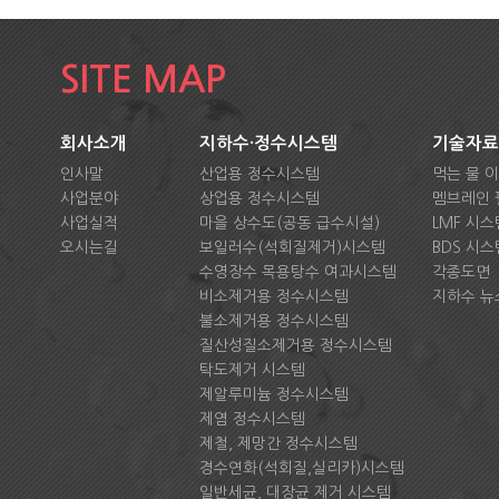
SITE MAP
회사소개
지하수·정수시스템
기술자료
인사말
산업용 정수시스템
먹는 물 
사업분야
상업용 정수시스템
멤브레인 
사업실적
마을 상수도(공동 급수시설)
LMF 시스
오시는길
보일러수(석회질제거)시스템
BDS 시스
수영장수 목용탕수 여과시스템
각종도면
비소제거용 정수시스템
지하수 뉴
불소제거용 정수시스템
질산성질소제거용 정수시스템
탁도제거 시스템
제알루미늄 정수시스템
제염 정수시스템
제철, 제망간 정수시스템
경수연화(석회질,실리카)시스템
일반세균, 대장균 제거 시스템