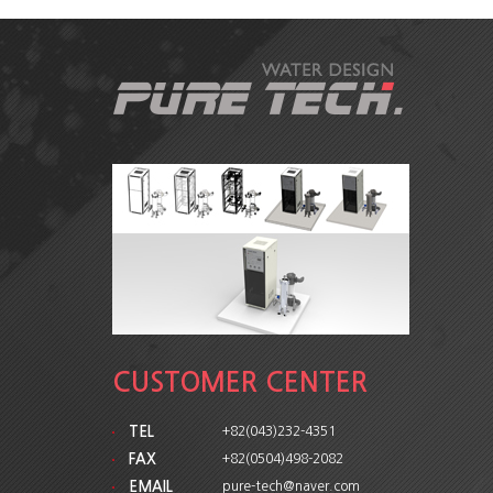
CUSTOMER CENTER
TEL
+82(043)232-4351
FAX
+82(0504)498-2082
EMAIL
pure-tech@naver.com